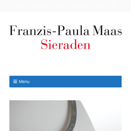
home
sieraden
over mij
agenda
contact
links
Menu